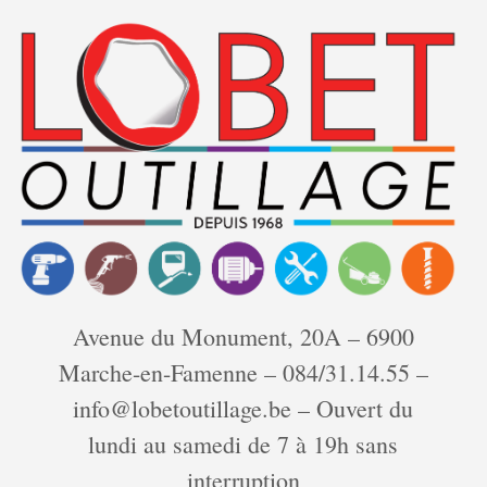
Skip
Home
»
2022
to
Yearly Archives:
2022
content
Avenue du Monument, 20A – 6900
Marche-en-Famenne – 084/31.14.55 –
info@lobetoutillage.be – Ouvert du
lundi au samedi de 7 à 19h sans
February 3, 2022
in
Uncategorized
by
magasin
interruption