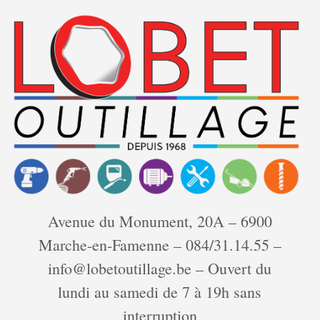
Skip
Home
»
magasin
to
magasin
content
Avenue du Monument, 20A – 6900
Marche-en-Famenne – 084/31.14.55 –
info@lobetoutillage.be – Ouvert du
lundi au samedi de 7 à 19h sans
February 3, 2022
in
Uncategorized
by
magasin
interruption